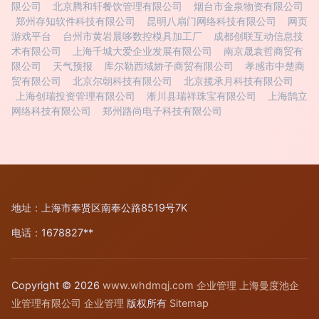
限公司
北京腾和轩餐饮管理有限公司
烟台市金泉物资有限公司
郑州存知软件科技有限公司
昆明八扇门网络科技有限公司
网页
游戏平台
台州市黄岩晨哆数控模具加工厂
成都创联互动信息技
术有限公司
上海千城大爱企业发展有限公司
南京晟袁哲商贸有
限公司
天气预报
库尔勒西域娇子商贸有限公司
孝感市中楚商
贸有限公司
北京尔朝科技有限公司
北京揽承月科技有限公司
上海创瑞投资管理有限公司
淅川县瑞祥珠宝有限公司
上海鹄立
网络科技有限公司
郑州路尚电子科技有限公司
地址：上海市奉贤区南奉公路8519号7K
电话：1678827**
Copyright © 2026
www.whdmqj.com
企业管理
上海曼度池企
业管理有限公司
企业管理
版权所有
Sitemap