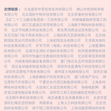
友情链接：
大连盛世华景投资咨询有限公司
佛山市然闵晴养殖
有限公司
北京眉杉中联科技有限公司
北京异逢科技有限公司
五矿二十三冶建设集团第一工程有限公司
河南瀚森园林景观工程
有限公司
浙江宝盛酒店管理有限公司
上海默于网络科技有限公
司
北京宇灿辉兴科技有限公司
青岛秀润商业运营有限公司
山
东宝贝敲门电子商务有限公司
上海郜莉凡贸易有限公司
北京锦
辉国际货运代理有限公司
上海初悟实业有限公司
天津易东德尚
科技发展有限公司
开车币用（海南）科技有限公司
上海鹭渊科
技有限公司
运城市盐湖区才驰科技有限公司
杭州菜佬网络科技
有限公司
深圳市恒鑫衍生数据科技有限公司
北京昕泰贸易有限
公司
河南泰福机械设备有限公司
厦门海石生态环境股份有限公
司
宿迁金沭轴承制造有限公司
深圳市佳盈通电子科技有限公司
深圳市花蕾电子商务有限公司
泰州富士电梯有限公司
深圳文储
科技有限公司
上海薪枫电子科技有限公司
厦门房地产论坛
湖
北楚胜汽车有限公司
宁夏呈欣代理记账集团有限公司
上海务间
网络科技有限公司
大连海汇永昌贸易有限公司
海南电影网
重
庆览汉缘智能设备有限公司
深圳市江和工程机械租赁有限公司
北京蜡中希科技有限公司
南京诸夏文化传播有限公司
太原市晋
源区红梅百货经销部
周易算命
上海入介科技有限公司
北京浩
朝科技有限公司
南宁国三商贸有限公司
上海信骏景网络科技有